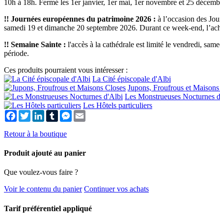
10h à 18h. Fermé les 1er janvier, 1er mai, 1er novembre et 25 décemb
!! Journées européennes du patrimoine 2026 :
à l’occasion des Jou
samedi 19 et dimanche 20 septembre 2026. Durant ce week-end, l’ach
!! Semaine Sainte :
l'accès à la cathédrale est limité le vendredi, sam
période.
Ces produits pourraient vous intéresser :
La Cité épiscopale d'Albi
Jupons, Froufrous et Maisons
Les Monstrueuses Nocturnes d
Les Hôtels particuliers
Facebook
Twitter
LinkedIn
Tumblr
Messenger
Email
Retour à la boutique
Produit ajouté au panier
Que voulez-vous faire ?
Voir le contenu du panier
Continuer vos achats
Tarif préférentiel appliqué