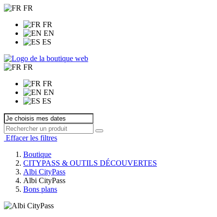
FR
FR
EN
ES
FR
FR
EN
ES
Effacer les filtres
Boutique
CITYPASS & OUTILS DÉCOUVERTES
Albi CityPass
Albi CityPass
Bons plans