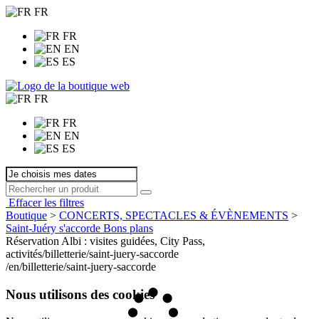
FR
FR
EN
ES
FR
FR
EN
ES
Effacer les filtres
Boutique
>
CONCERTS, SPECTACLES & ÉVÈNEMENTS
>
Saint-Juéry s'accorde
Bons plans
Réservation Albi : visites guidées, City Pass,
activités
/billetterie/saint-juery-saccorde
/en/billetterie/saint-juery-saccorde
Nous utilisons des cookies