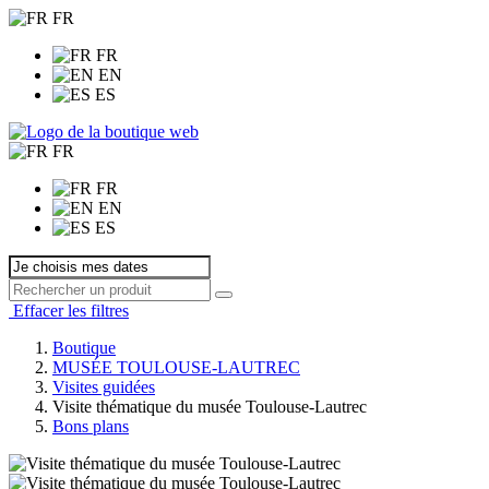
FR
FR
EN
ES
FR
FR
EN
ES
Effacer les filtres
Boutique
MUSÉE TOULOUSE-LAUTREC
Visites guidées
Visite thématique du musée Toulouse-Lautrec
Bons plans