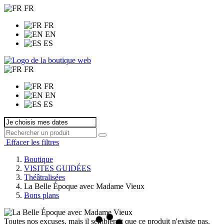
FR
FR
EN
ES
FR
FR
EN
ES
Effacer les filtres
Boutique
VISITES GUIDÉES
Théâtralisées
La Belle Époque avec Madame Vieux
Bons plans
Toutes nos excuses, mais il semblerait que ce produit n'existe pas.