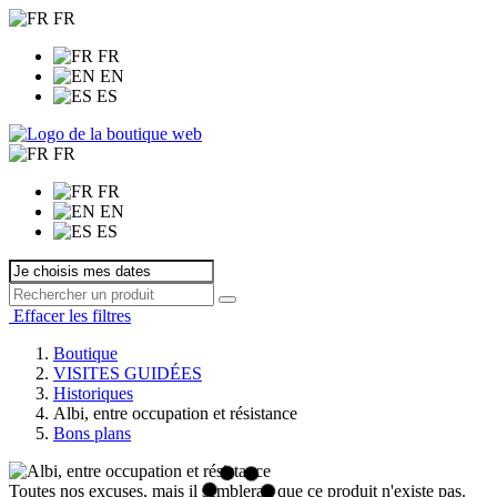
FR
FR
EN
ES
FR
FR
EN
ES
Effacer les filtres
Boutique
VISITES GUIDÉES
Historiques
Albi, entre occupation et résistance
Bons plans
Toutes nos excuses, mais il semblerait que ce produit n'existe pas.