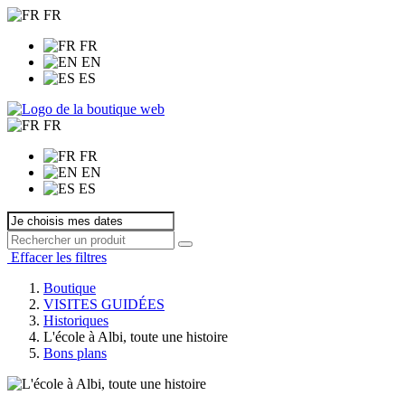
FR
FR
EN
ES
FR
FR
EN
ES
Effacer les filtres
Boutique
VISITES GUIDÉES
Historiques
L'école à Albi, toute une histoire
Bons plans