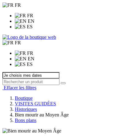
FR
FR
EN
ES
FR
FR
EN
ES
Effacer les filtres
Boutique
VISITES GUIDÉES
Historiques
Bien mourir au Moyen Âge
Bons plans